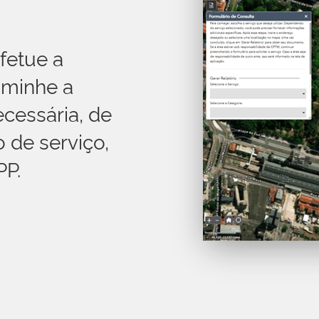
efetue a
aminhe a
cessária, de
 de serviço,
PP.