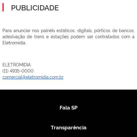
PUBLICIDADE
Para anunciar nos painéis estáticos, digitais, pórticos de bancos,
adesivação de trens e estações podem ser contratados com a
Eletromídia.
ELETROMIDIA
(11) 4935-0000
comercial@eletromidia.com.br
Fala SP
Transparência