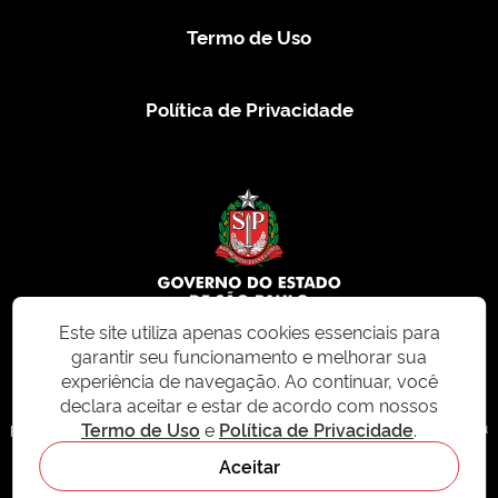
Termo de Uso
Política de Privacidade
Este site utiliza apenas cookies essenciais para
garantir seu funcionamento e melhorar sua
© 2026 CMS.SP.GOV.BR. Todos os direitos reservados.
experiência de navegação. Ao continuar, você
declara aceitar e estar de acordo com nossos
Este site e todo o seu conteúdo, incluindo textos, imagens e design, são
Termo de Uso
e
Política de Privacidade
.
protegidos por direitos autorais e não podem ser reproduzidos, distribuídos ou
modificados sem permissão expressa. Para mais informações ou para
Aceitar
solicitações de uso, acesse nosso site
cms.sp.gov.br
- sistema de
gerenciamento de conteúdo do Estado de São Paulo.