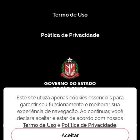
Termo de Uso
Política de Privacidade
Este site utiliza apenas cookies essenciais para
garantir seu funcionamento e melhorar sua
© 2026 CMS.SP.GOV.BR. Todos os direitos reservados.
experiência de navegação. Ao continuar, você
declara aceitar e estar de acordo com nossos
Este site e todo o seu conteúdo, incluindo textos, imagens e design, são
Termo de Uso
e
Política de Privacidade
.
protegidos por direitos autorais e não podem ser reproduzidos, distribuídos ou
modificados sem permissão expressa. Para mais informações ou para
Aceitar
solicitações de uso, acesse nosso site
cms.sp.gov.br
- sistema de